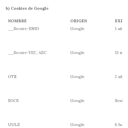
b) Cookies de Google
NOMBRE
ORIGEN
EXPI
__Secure-ENID
Google
1 año
__Secure-YEC, AEC
Google
13 mes
OTZ
Google
2 años
SOCS
Google
Sesión
UULE
Google
6 hora