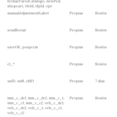
fechasTareaCatalogo, newPed,
shopcart, tfeId, tfpId, opt
manualAdjustmentLabel
Propias
Sesión
sendSocial
Propias
Sesión
saveOK, pospccm
Propias
Sesión
cl_*
Propias
Sesión
usID, usN, cliID
Propias
7 días
inm_c_dc1, inm_c_dc2, inm_c_t,
Propias
Sesión
inm_c_c1, inm_c_c2, veh_c_dc1,
veh_c_dc2, veh_c_t, veh_c_c1,
veh_c_c2