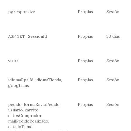
pgresponsive
Propias
Sesión
ASP.NET_SessionId
Propias
30 días
visita
Propias
Sesión
idiomaPpalId, idiomaTienda,
Propias
Sesión
googtrans
pedido, formaEnvioPedido,
Propias
Sesión
usuario, carrito,
datosComprador,
mailPedidoRealizado,
estadoTienda,