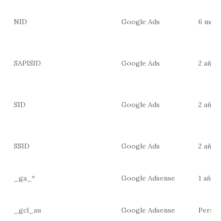
NID
Google Ads
6 mes
SAPISID
Google Ads
2 años
SID
Google Ads
2 años
SSID
Google Ads
2 años
_ga_*
Google Adsense
1 año
_gcl_au
Google Adsense
Persis