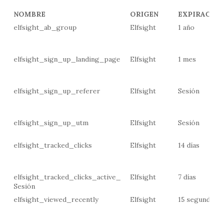
NOMBRE
ORIGEN
EXPIRACI
elfsight_ab_group
Elfsight
1 año
elfsight_sign_up_landing_page
Elfsight
1 mes
elfsight_sign_up_referer
Elfsight
Sesión
elfsight_sign_up_utm
Elfsight
Sesión
elfsight_tracked_clicks
Elfsight
14 días
elfsight_tracked_clicks_active_
Elfsight
7 días
Sesión
elfsight_viewed_recently
Elfsight
15 segundos