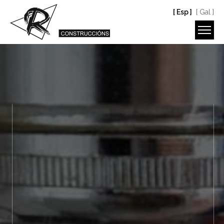
[ Esp ]
[ Gal ]