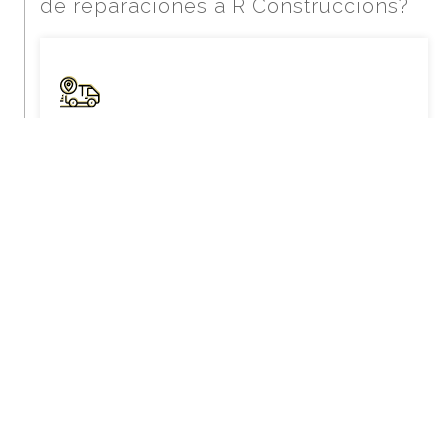
de reparaciones a R Construccións?
Nos desplazamos a su domicilio
Los profesionales que formamos el equipo de
R
Construccións
nos desplazamos a su domicilio de
manera urgente para reparar cualquier tipo de
avería, para arreglar una rotura o un atasco en una
tubería.
Servicio rápido y de calidad